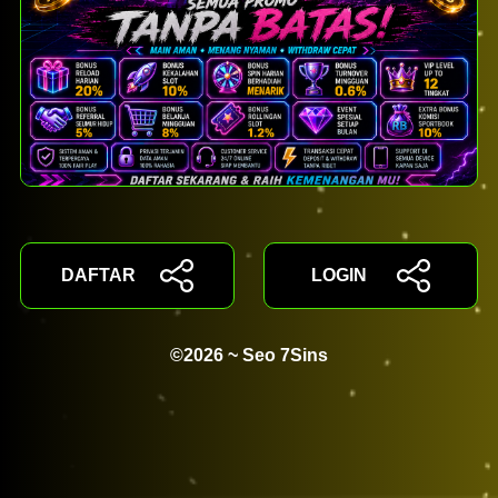
DAFTAR
LOGIN
©2026 ~ Seo 7Sins